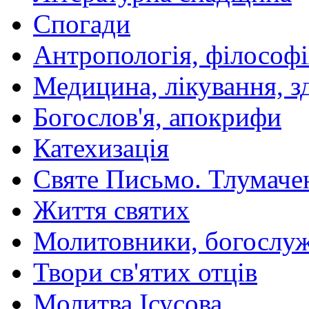
Спогади
Антропологія, філософі
Медицина, лікування, з
Богослов'я, апокрифи
Катехизація
Святе Письмо. Тлумаче
Життя святих
Молитовники, богослуж
Твори св'ятих отців
Молитва Ісусова