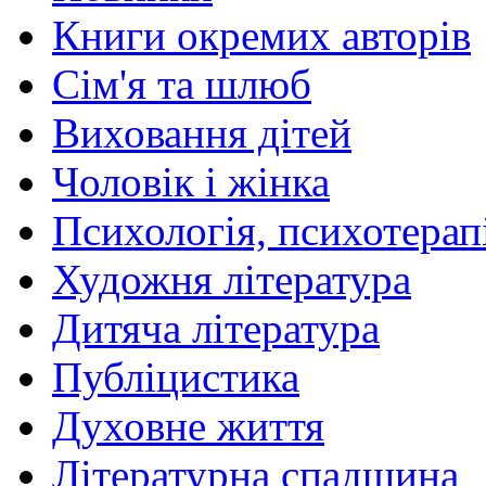
Книги окремих авторів
Сім'я та шлюб
Виховання дітей
Чоловік і жінка
Психологія, психотерапі
Художня література
Дитяча література
Публіцистика
Духовне життя
Літературна спадщина