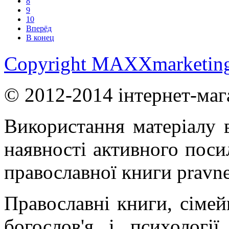
8
9
10
Вперёд
В конец
Copyright MAXXmarketin
© 2012-2014 інтернет-маг
Використання матеріалу в
наявності активного поси
православної книги pravne
Православні книги, сімейн
богослов'я і психології