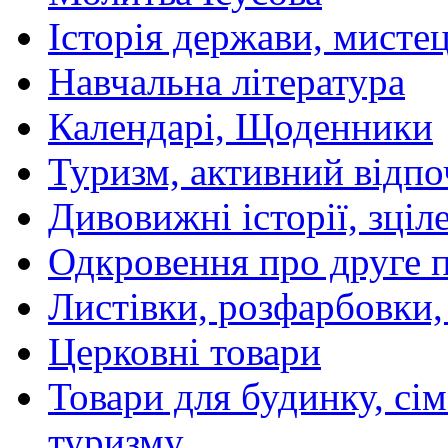
Історія держави, мистецт
Навчальна література
Календарі, Щоденники
Туризм, активний відпо
Дивовижні історії, зціл
Одкровення про друге 
Листівки, розфарбовки,
Церковні товари
Товари для будинку, сім
туризму