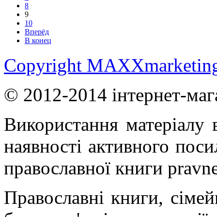
8
9
10
Вперёд
В конец
Copyright MAXXmarketin
© 2012-2014 інтернет-маг
Використання матеріалу в
наявності активного поси
православної книги pravne
Православні книги, сімейн