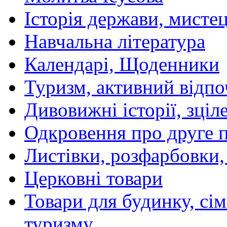
Історія держави, мистецт
Навчальна література
Календарі, Щоденники
Туризм, активний відпо
Дивовижні історії, зціл
Одкровення про друге 
Листівки, розфарбовки,
Церковні товари
Товари для будинку, сім
туризму