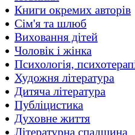
Книги окремих авторів
Сім'я та шлюб
Виховання дітей
Чоловік і жінка
Психологія, психотерапі
Художня література
Дитяча література
Публіцистика
Духовне життя
Літературна спадщина