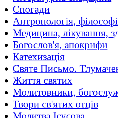
Спогади
Антропологія, філософі
Медицина, лікування, з
Богослов'я, апокрифи
Катехизація
Святе Письмо. Тлумаче
Життя святих
Молитовники, богослуж
Твори св'ятих отців
Молитва Ісусова