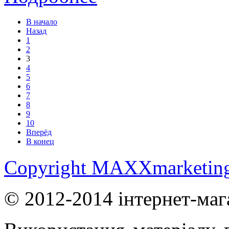
В начало
Назад
1
2
3
4
5
6
7
8
9
10
Вперёд
В конец
Copyright MAXXmarketin
© 2012-2014 інтернет-маг