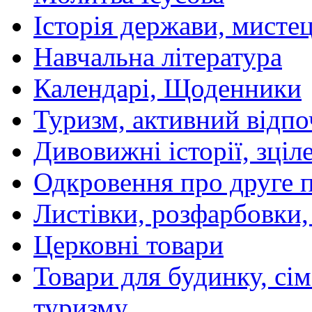
Історія держави, мистецт
Навчальна література
Календарі, Щоденники
Туризм, активний відпо
Дивовижні історії, зціл
Одкровення про друге 
Листівки, розфарбовки,
Церковні товари
Товари для будинку, сім
туризму