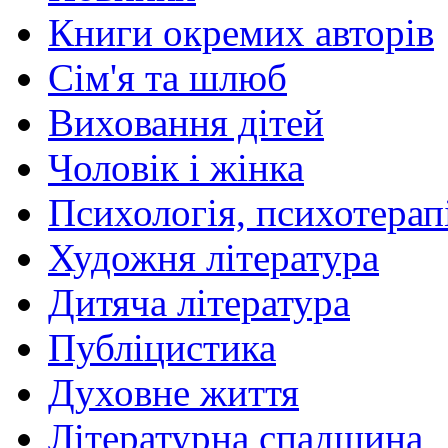
Книги окремих авторів
Сім'я та шлюб
Виховання дітей
Чоловік і жінка
Психологія, психотерапі
Художня література
Дитяча література
Публіцистика
Духовне життя
Літературна спадщина