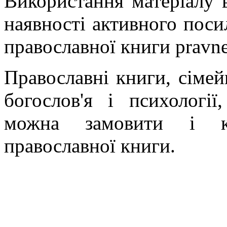
Використання матеріалу в
наявності активного поси
православної книги pravne
Православні книги, сімейн
богослов'я і психології
можна замовити і ку
православної книги.