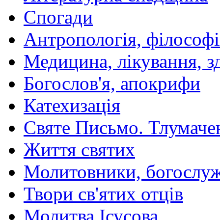
Спогади
Антропологія, філософі
Медицина, лікування, з
Богослов'я, апокрифи
Катехизація
Святе Письмо. Тлумаче
Життя святих
Молитовники, богослуж
Твори св'ятих отців
Молитва Ісусова