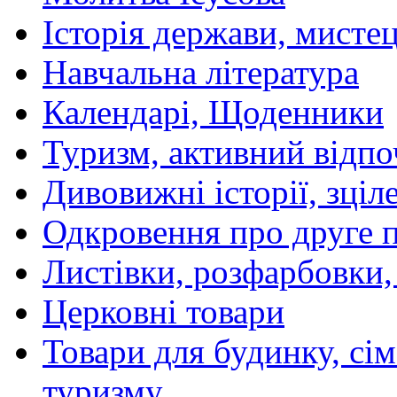
Історія держави, мистецт
Навчальна література
Календарі, Щоденники
Туризм, активний відпо
Дивовижні історії, зціл
Одкровення про друге 
Листівки, розфарбовки,
Церковні товари
Товари для будинку, сім
туризму