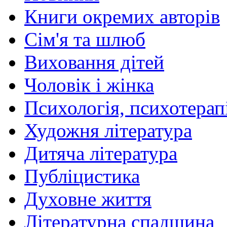
Книги окремих авторів
Сім'я та шлюб
Виховання дітей
Чоловік і жінка
Психологія, психотерапі
Художня література
Дитяча література
Публіцистика
Духовне життя
Літературна спадщина