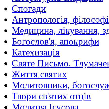
Спогади
Антропологія, філософі
Медицина, лікування, з
Богослов'я, апокрифи
Катехизація
Святе Письмо. Тлумаче
Життя святих
Молитовники, богослуж
Твори св'ятих отців
Молитва Ісусова