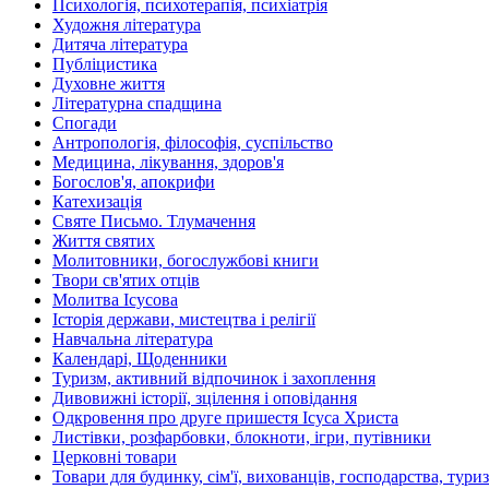
Психологія, психотерапія, психіатрія
Художня література
Дитяча література
Публіцистика
Духовне життя
Літературна спадщина
Спогади
Антропологія, філософія, суспільство
Медицина, лікування, здоров'я
Богослов'я, апокрифи
Катехизація
Святе Письмо. Тлумачення
Життя святих
Молитовники, богослужбові книги
Твори св'ятих отців
Молитва Ісусова
Історія держави, мистецтва і релігії
Навчальна література
Календарі, Щоденники
Туризм, активний відпочинок і захоплення
Дивовижні історії, зцілення і оповідання
Одкровення про друге пришестя Ісуса Христа
Листівки, розфарбовки, блокноти, ігри, путівники
Церковні товари
Товари для будинку, сім'ї, вихованців, господарства, тури