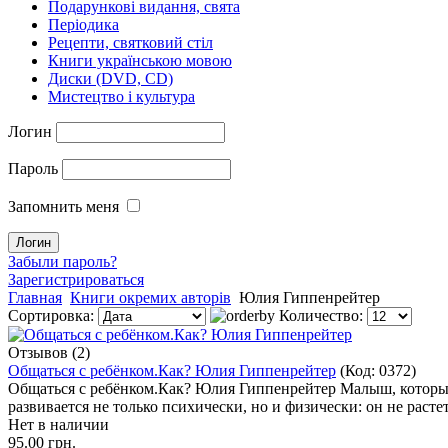
Подарункові видання, свята
Періодика
Рецепти, святковий стіл
Книги українською мовою
Диски (DVD, CD)
Мистецтво і культура
Логин
Пароль
Запомнить меня
Забыли пароль?
Зарегистрироваться
Главная
Книги окремих авторів
Юлия Гиппенрейтер
Сортировка:
Количество:
Отзывов (2)
Общаться с ребёнком.Как? Юлия Гиппенрейтер
(Код:
0372
)
Общаться с ребёнком.Как? Юлия Гиппенрейтер Малыш, которы
развивается не только психически, но и физически: он не раст
Нет в наличии
95.00 грн.