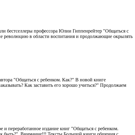
ошли бестселлеры профессора Юлии Гиппенрейтер "Общаться с
шие революцию в области воспитания и продолжающие ок­рылять
втора "Общаться с ребенком. Как?" В новой книге
аказывать? Как заставить его хорошо учиться?" Продолжаем
е и переработанное издание книг "Общаться с ребенком.
ак быть?". Внимание!!! Тексты Большой книги общения с