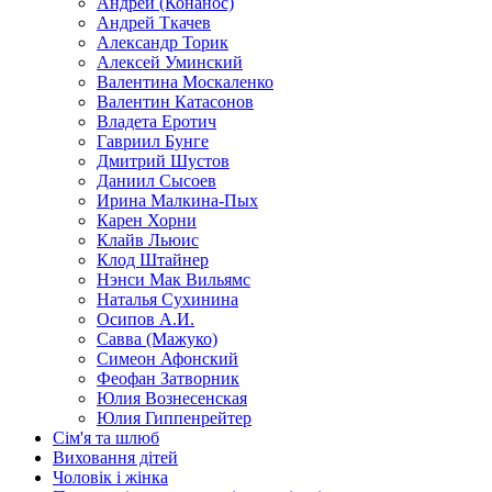
Андрей (Конанос)
Андрей Ткачев
Александр Торик
Алексей Уминский
Валентина Москаленко
Валентин Катасонов
Владета Еротич
Гавриил Бунге
Дмитрий Шустов
Даниил Сысоев
Ирина Малкина-Пых
Карен Хорни
Клайв Льюис
Клод Штайнер
Нэнси Мак Вильямс
Наталья Сухинина
Осипов А.И.
Савва (Мажуко)
Симеон Афонский
Феофан Затворник
Юлия Вознесенская
Юлия Гиппенрейтер
Сім'я та шлюб
Виховання дітей
Чоловік і жінка