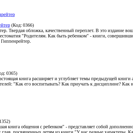
ейтер
(Код:
0366
)
тер. Твердая обложка, качественный переплет. В это издание в
хрестоматия "Родителям. Как быть ребенком" - книги, совершив
 Гиппенрейтер.
од:
0365
)
стоящая книга расширяет и углубляет темы предыдущей книги а
лей: "Как его воспитывать? Как приучать к дисциплине? Как н
1352
)
ая книга общения с ребенком" - представляет собой дополненно
 глав, посвященных детям из книги "У нас разные характеры. К