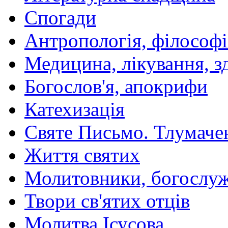
Спогади
Антропологія, філософі
Медицина, лікування, з
Богослов'я, апокрифи
Катехизація
Святе Письмо. Тлумаче
Життя святих
Молитовники, богослуж
Твори св'ятих отців
Молитва Ісусова