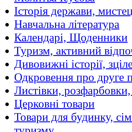
Історія держави, мистецт
Навчальна література
Календарі, Щоденники
Туризм, активний відпо
Дивовижні історії, зціл
Одкровення про друге 
Листівки, розфарбовки,
Церковні товари
Товари для будинку, сім
туризму