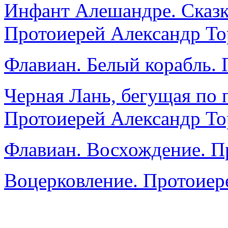
Инфант Алешандре. Сказка
Протоиерей Александр То
Флавиан. Белый корабль.
Черная Лань, бегущая по 
Протоиерей Александр То
Флавиан. Восхождение. П
Воцерковление. Протоиер