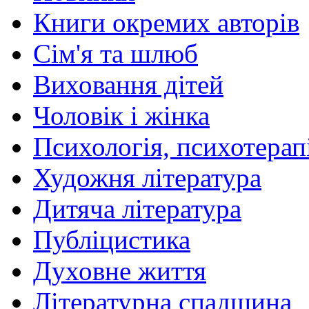
Книги окремих авторів
Сім'я та шлюб
Виховання дітей
Чоловік і жінка
Психологія, психотерапі
Художня література
Дитяча література
Публіцистика
Духовне життя
Літературна спадщина