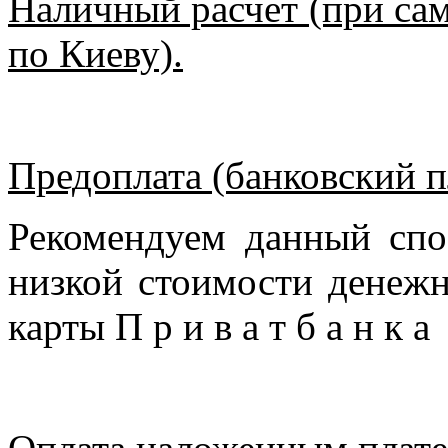
Наличный расчет (при сам
по Киеву).
Предоплата (банковский п
Рекомендуем данный спо
низкой стоимости денежн
карты П р и в а т б а н к 