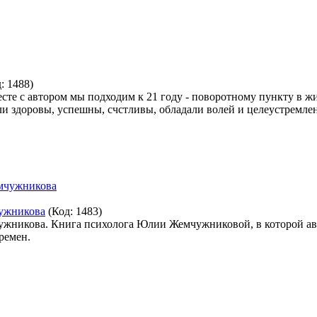
д:
1488
)
есте с автором мы подходим к 21 году - поворотному пункту в ж
ли здоровы, успешны, счстливы, обладали волей и целеустремлен
чужникова
(Код:
1483
)
ужникова. Книга психолога Юлии Жемчужниковой, в которой авто
еремен.