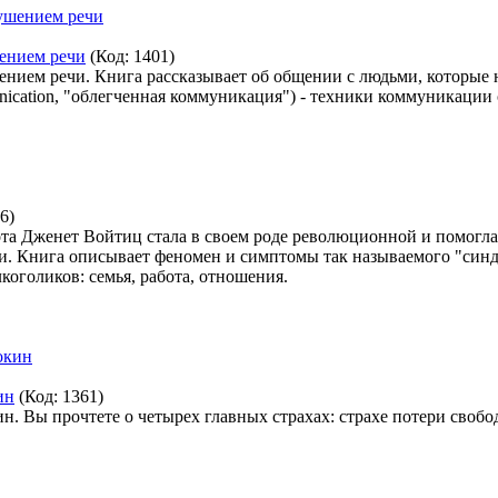
ением речи
(Код:
1401
)
нием речи. Книга рассказывает об общении с людьми, которые н
munication, "облегченная коммуникация") - техники коммуникации
6
)
абота Дженет Войтиц стала в своем роде революционной и помог
ни. Книга описывает феномен и симптомы так называемого "синд
коголиков: семья, работа, отношения.
ин
(Код:
1361
)
. Вы прочтете о четырех главных страхах: страхе потери свобод