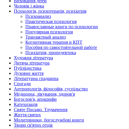
Виховання дітей
Чоловік і жінка
Психологія, психотерапія, психіатрія
Психоанализ
Практическая психология
Православные книги по психологии
Популярная психология
Транзактный анализ
Когнитивная терапия и КПТ
Пособия по самостоятельной работе
Психіатрія, пропедевтика
Художня література
Дитяча література
Публіцистика
Духовне життя
Літературна спадщина
Спогади
Антропологія, філософія, суспільство
Медицина, лікування, здоров'я
Богослов'я, апокрифи
Катехизація
Святе Письмо. Тлумачення
Життя святих
Молитовники, богослужбові книги
Твори св'ятих отців