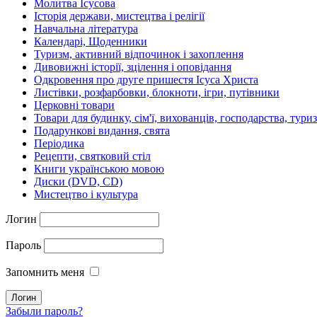
Молитва Ісусова
Історія держави, мистецтва і релігії
Навчальна література
Календарі, Щоденники
Туризм, активний відпочинок і захоплення
Дивовижні історії, зцілення і оповідання
Одкровення про друге пришестя Ісуса Христа
Листівки, розфарбовки, блокноти, ігри, путівники
Церковні товари
Товари для будинку, сім'ї, вихованців, господарства, тури
Подарункові видання, свята
Періодика
Рецепти, святковий стіл
Книги українською мовою
Диски (DVD, CD)
Мистецтво і культура
Логин
Пароль
Запомнить меня
Забыли пароль?