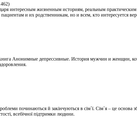
1462
)
даря интересным жизненным историям, реальным практическим
пациентам и их родственникам, но и всем, кто интересуется вер
и книга Анонимные депрессивные. История мужчин и женщин, ко
здоровления.
і проблеми починаються й закінчуються в сім`ї. Сім`я – це основа
тості, всебічної підтримки людини.