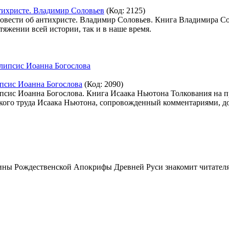
нтихристе. Владимир Соловьев
(Код:
2125
)
повести об антихристе. Владимир Соловьев. Книга Владимира С
тяжении всей истории, так и в наше время.
псис Иоанна Богослова
(Код:
2090
)
псис Иоанна Богослова. Книга Исаака Ньютона Толкования на 
ского труда Исаака Ньютона, сопровожденный комментариями, д
ны Рождественской Апокрифы Древней Руси знакомит читателя