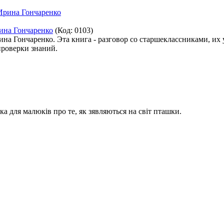
рина Гончаренко
(Код:
0103
)
на Гончаренко. Эта книга - разговор со старшеклассниками, их 
проверки знаний.
а для малюків про те, як зявляються на світ пташки.