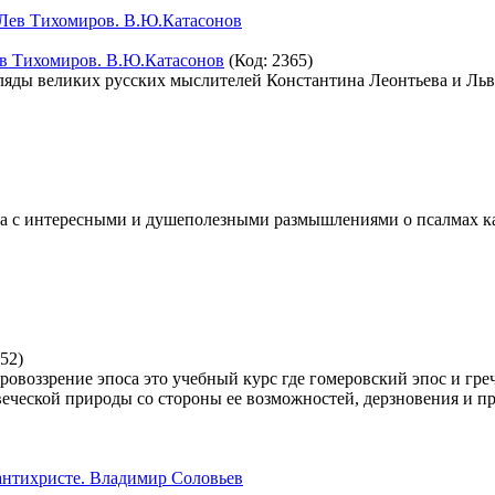
ев Тихомиров. В.Ю.Катасонов
(Код:
2365
)
ляды великих русских мыслителей Константина Леонтьева и Льв
а с интересными и душеполезными размышлениями о псалмах ка
52
)
воззрение эпоса это учебный курс где гомеровский эпос и греч
еческой природы со стороны ее возможностей, дерзновения и п