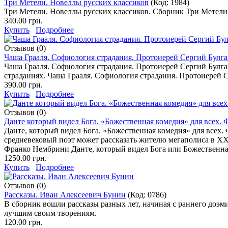
Три Метели. Новеллы русских классиков
(Код:
1984
)
Три Метели. Новеллы русских классиков. Сборник Три Метели 
340.00 грн.
Купить
Подробнее
Отзывов (0)
Чаша Грааля. Софиология страдания. Протоиерей Сергий Булга
Чаша Грааля. Софиология страдания. Протоиерей Сергий Булгак
страданиях. Чаша Грааля. Софиология страдания. Протоиерей 
390.00 грн.
Купить
Подробнее
Отзывов (0)
Данте который видел Бога. «Божественная комедия» для всех.
Данте, который видел Бога. «Божественная комедия» для всех.
средневековый поэт может рассказать жителю мегаполиса в XX
Франко Нембрини Данте, который видел Бога или Божественная
1250.00 грн.
Купить
Подробнее
Отзывов (0)
Рассказы. Иван Алексеевич Бунин
(Код:
0786
)
В сборник вошли рассказы разных лет, начиная с раннего доэм
лучшим своим творениям.
120.00 грн.