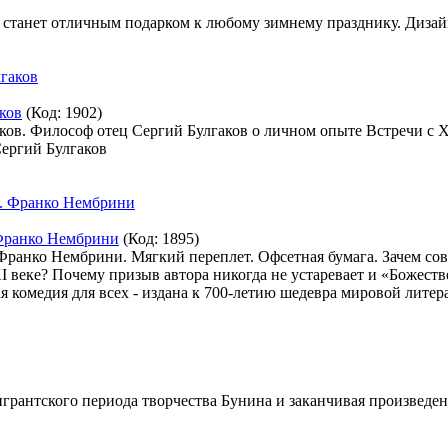
станет отличным подарком к любому зимнему празднику. Дизайн
ков
(Код:
1902
)
ов. Философ отец Сергий Булгаков о личном опыте Встречи с Хр
Сергий Булгаков
 Франко Нембрини
(Код:
1895
)
 Франко Нембрини. Мягкий переплет. Офсетная бумага. Зачем со
I веке? Почему призыв автора никогда не устаревает и «Божест
 комедия для всех - издана к 700-летию шедевра мировой литер
игрантского периода творчества Бунина и заканчивая произведе