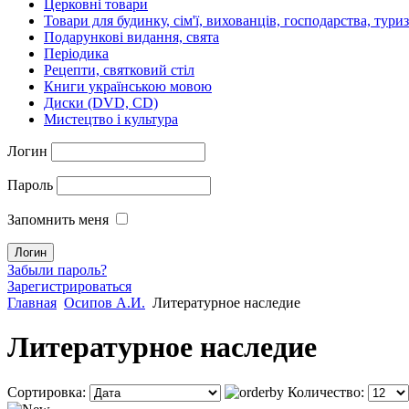
Церковні товари
Товари для будинку, сім'ї, вихованців, господарства, тури
Подарункові видання, свята
Періодика
Рецепти, святковий стіл
Книги українською мовою
Диски (DVD, CD)
Мистецтво і культура
Логин
Пароль
Запомнить меня
Забыли пароль?
Зарегистрироваться
Главная
Осипов А.И.
Литературное наследие
Литературное наследие
Сортировка:
Количество: