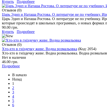
Купить
Подробнее
Отзывов (0)
Царь Эдип и Наташа Ростова. О литературе не по учебнику. И
Царь Эдип и Наташа Ростова. О литературе не по учебнику. Ири
которые происходят в школьных программах, о новых формах 
90.00 грн.
Купить
Подробнее
Отзывов (0)
Хто-хто в гніздечку живе. Водна розмальовка
(Код:
2054
)
Хто-хто в гніздечку живе. Водна розмальовка. Водна розмальовк
Нет в наличии
46.00 грн.
Подробнее
В начало
Назад
1
2
3
4
5
6