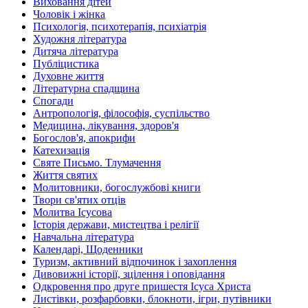
Виховання дітей
Чоловік і жінка
Психологія, психотерапія, психіатрія
Художня література
Дитяча література
Публіцистика
Духовне життя
Літературна спадщина
Спогади
Антропологія, філософія, суспільство
Медицина, лікування, здоров'я
Богослов'я, апокрифи
Катехизація
Святе Письмо. Тлумачення
Життя святих
Молитовники, богослужбові книги
Твори св'ятих отців
Молитва Ісусова
Історія держави, мистецтва і релігії
Навчальна література
Календарі, Щоденники
Туризм, активний відпочинок і захоплення
Дивовижні історії, зцілення і оповідання
Одкровення про друге пришестя Ісуса Христа
Листівки, розфарбовки, блокноти, ігри, путівники