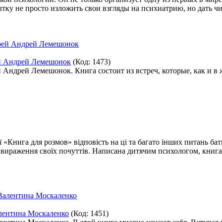
пытку не просто изложить свои взгляды на психиатрию, но дать
ей Андрей Лемешонок
(Код:
1473
)
 Андрей Лемешонок. Книга состоит из встреч, которые, как и в
«Книга для розмов» відповість на ці та багато інших питань бат
вираження своїх почуттів. Написана дитячим психологом, книга
алентина Москаленко
(Код:
1451
)