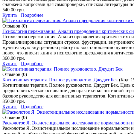
снабжено вопросами для самопроверки, списком литературы по 
540.00 грн.
Купить
Подробнее
Отзывов (0)
Психология переживания. Анализ преодоления критических с
Психология переживания. Анализ преодоления критических с
Проанализированы ситуации стресса, фрустрации, внутреннего
мучительную внутреннюю работу по восстановлению душевного
новое, что вносит книга в психологию преодоления критическ
360.00 грн.
Купить
Подробнее
Отзывов (0)
Когнитивная терапия. Полное руководство. Джудит Бек
(Код:
1
Когнитивная терапия. Полное руководство. Джудит Бек. Цель 
предоставить четкое основание для практики когнитивной тера
базовое руководство для когнитивных терапевтов. Когнитивная
850.00 грн.
Купить
Подробнее
Отзывов (0)
Расколотое Я. Экзистенциальное исследование нормальности и
Расколотое Я. Экзистенциальное исследование нормальности и
пожалуй, наиболее бунтарской фигурой в современной английск