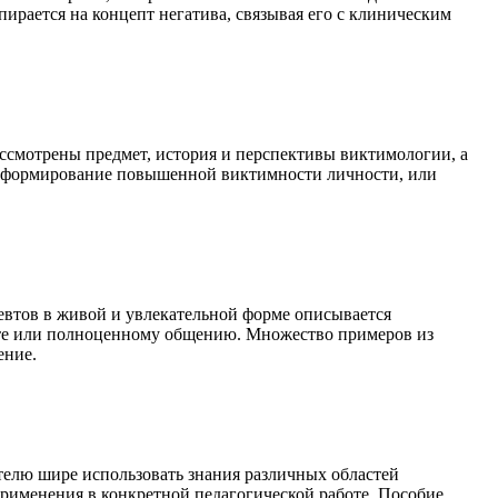
ирается на концепт негатива, связывая его с клиническим
мотрены предмет, история и перспективы виктимологии, а
т формирование повышенной виктимности личности, или
евтов в живой и увлекательной форме описывается
оте или полноценному общению. Множество примеров из
ение.
елю шире использовать знания различных областей
применения в конкретной педагогической работе. Пособие