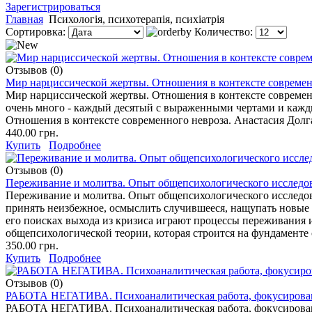
Зарегистрироваться
Главная
Психологія, психотерапія, психіатрія
Сортировка:
Количество:
Отзывов (0)
Мир нарциссической жертвы. Отношения в контексте современ
Мир нарциссической жертвы. Отношения в контексте современ
очень много - каждый десятый с выраженными чертами и кажд
Отношения в контексте современного невроза. Анастасия Долг
440.00 грн.
Купить
Подробнее
Отзывов (0)
Переживание и молитва. Опыт общепсихологического исследо
Переживание и молитва. Опыт общепсихологического исследов
принять неизбежное, осмыслить случившееся, нащупать новые 
его поисках выхода из кризиса играют процессы переживания 
общепсихологической теории, которая строится на фундаменте
350.00 грн.
Купить
Подробнее
Отзывов (0)
РАБОТА НЕГАТИВА. Психоаналитическая работа, фокусированн
РАБОТА НЕГАТИВА. Психоаналитическая работа, фокусированна