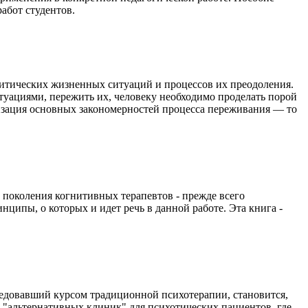
абот студентов.
итических жизненных ситуаций и процессов их преодоления.
туациями, пережить их, человеку необходимо проделать порой
зация основных закономерностей процесса переживания — то
 поколения когнитивных терапевтов - прежде всего
ципы, о которых и идет речь в данной работе. Эта книга -
ледовавший курсом традиционной психотерапии, становится,
 "альтернативных клиник" для психотических пациентов, где