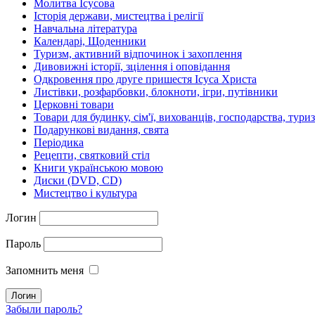
Молитва Ісусова
Історія держави, мистецтва і релігії
Навчальна література
Календарі, Щоденники
Туризм, активний відпочинок і захоплення
Дивовижні історії, зцілення і оповідання
Одкровення про друге пришестя Ісуса Христа
Листівки, розфарбовки, блокноти, ігри, путівники
Церковні товари
Товари для будинку, сім'ї, вихованців, господарства, тури
Подарункові видання, свята
Періодика
Рецепти, святковий стіл
Книги українською мовою
Диски (DVD, CD)
Мистецтво і культура
Логин
Пароль
Запомнить меня
Забыли пароль?