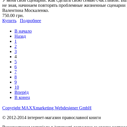
У меня свой сценарий. Как сделать свою семью счастливой. Вал
не зная, начинаем повторять проблемные жизненные сценарии р
Валентина Москаленко.
750.00 грн.
Купить
Подробнее
В начало
Назад
1
2
3
4
5
6
7
8
9
10
Вперёд
В конец
Copyright MAXXmarketing Webdesigner GmbH
© 2012-2014 інтернет-магазин православної книги