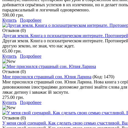
добивается серьёзных успехов в их излечении, но и делает по
парадоксальный и логичный одновременно.
590.00 грн.
Купить
Подробнее
Отзывов (0)
Другая земля. Книга о психиатрическом интернате. Протоиер
Другая земля. Книга о психиатрическом интернате. Протоиерей
другую землю, не зная, что нас ждет.
65.00 грн.
Купить
Подробнее
Отзывов (0)
Мне приснился страшный сон. Юлия Ларина
(Код:
1470
)
Мне приснился страшный сон. Юлия Ларина. Нова книга з серії 
дивовижними ілюстраціями допоможе дитині знайти слова для 
лякає дитину і заважає їй заснути.
275.00 грн.
Купить
Подробнее
Отзывов (0)
У меня свой сценарий. Как сделать свою семью счастливой. В