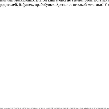
ентина Москаленко. В этой книге многие узнают себя. Вступая в
одителей, бабушек, прабабушек. Здесь нет никакой мистики! У 