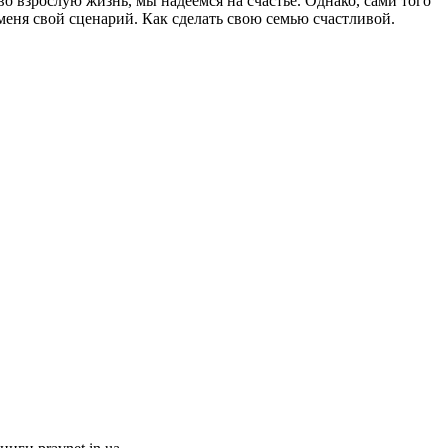
о взрослую жизнь, мы надеемся на счастье. Однако, сами того
меня свой сценарий. Как сделать свою семью счастливой.