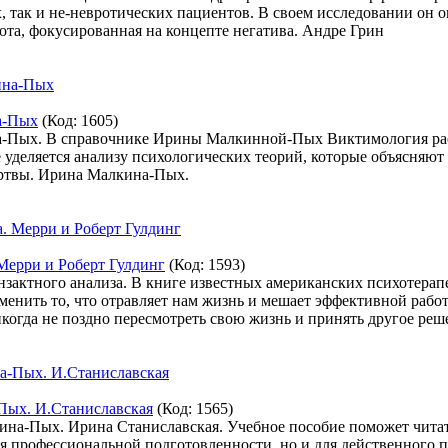
так и не-невротических пациентов. В своем исследовании он оп
а, фокусированная на концепте негатива. Андре Грин
а-Пых
(Код:
1605
)
-Пых. В справочнике Ирины Малкинной-Пых Виктимология расс
уделяется анализу психологических теорий, которые объясняю
ертвы. Ирина Малкина-Пых.
Мерри и Роберт Гулдинг
(Код:
1593
)
нзактного анализа. В книге известных американских психотерап
менить то, что отравляет нам жизнь и мешает эффективной раб
икогда не поздно пересмотреть свою жизнь и принять другое реш
Пых. И.Станиславская
(Код:
1565
)
ина-Пых. Ирина Станиславская. Учебное пособие поможет читат
я профессиональной подготовленности, но и для действенного 