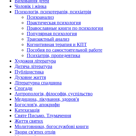
Виховання дітей
Чоловік і жінка
Психологія, психотерапія, психіатрія
Психоанализ
Практическая психология
Православные книги по психологии
Популярная психология
Транзактный анализ
Когнитивная терапия и КПТ
Пособия по самостоятельной работе
Психіатрія, пропедевтика
Художня література
Дитяча література
Публіцистика
Духовне життя
Літературна спадщина
Спогади
Антропологія, філософія, суспільство
Медицина, лікування, здоров'я
Богослов'я, апокрифи
Катехизація
Святе Письмо. Тлумачення
Життя святих
Молитовники, богослужбові книги
Твори св'ятих отців