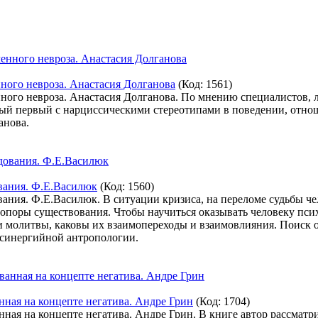
ного невроза. Анастасия Долганова
(Код:
1561
)
ного невроза. Анастасия Долганова. По мнению специалистов,
ый первый с нарциссическими стереотипами в поведении, отнош
анова.
вания. Ф.Е.Василюк
(Код:
1560
)
ания. Ф.Е.Василюк. В ситуации кризиса, на переломе судьбы ч
опоры существования. Чтобы научиться оказывать человеку пси
и молитвы, каковы их взаимопереходы и взаимовлияния. Поиск о
 синергийной антропологии.
ая на концепте негатива. Андре Грин
(Код:
1704
)
я на концепте негатива. Андре Грин. В книге автор рассматри