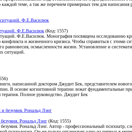
каждой теме, а так же перечнем примерных тем для написания р
итуаций. Ф.Е.Василюк
(Код:
1557
)
итуаций. Ф.Е.Василюк. Монография посвящена исследованию кр
 конфликта и жизненного кризиса. Чтобы справиться с этими си
 равновесия, осмысленности жизни. Установление и системати
их ситуаций.
556
)
книги, написанной доктором Джудит Бек, представителем нового
пии. В основе когнитивной терапии лежат фундаментальные прин
 терапия. Полное руководство. Джудит Бек
 безумия. Рональд Лэнг
(Код:
1555
)
 безумия. Рональд Лэнг. Автор - профессиональный психиатр, с
ой психологии. Он не только организует одну из первых в мире